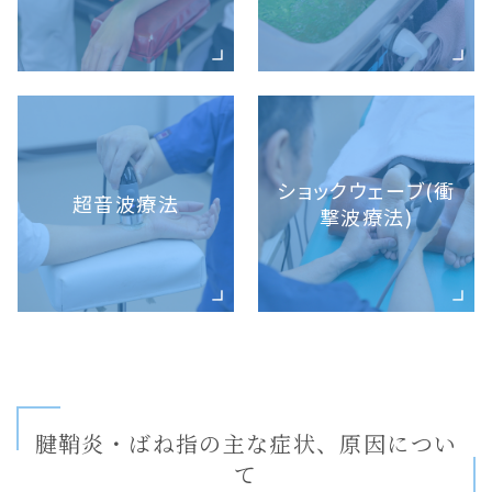
ショックウェーブ(衝
超音波療法
撃波療法)
腱鞘炎・ばね指の主な症状、原因につい
て