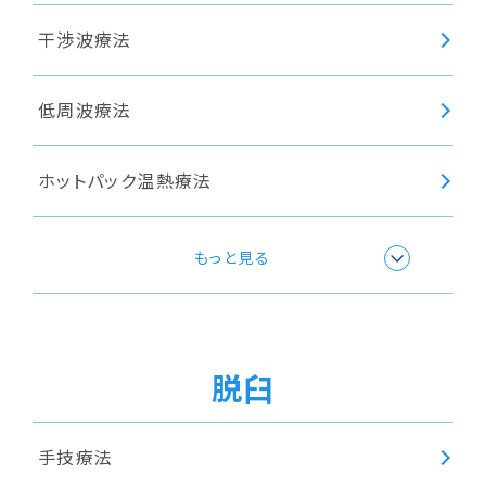
干渉波療法
低周波療法
ホットパック温熱療法
極超短波療法
もっと見る
温浴療法
脱臼
超音波療法
手技療法
ショックウェーブ(衝撃波療法)