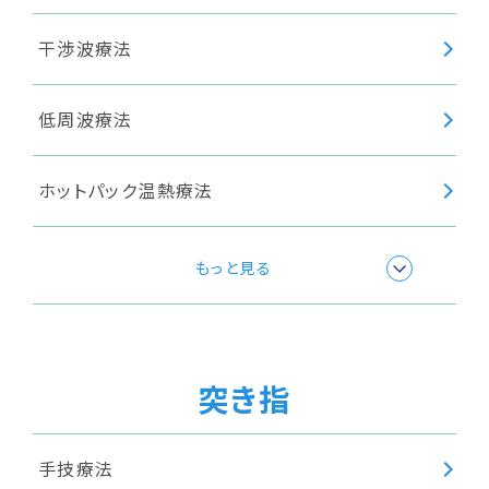
干渉波療法
低周波療法
ホットパック温熱療法
極超短波療法
もっと見る
温浴療法
突き指
超音波療法
手技療法
高周波療法