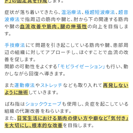
ド」の固定具を作成
します。
症状が落ち着いてきたら、
温浴療法
、
極超短波療法
、
超音
波療法
で指周辺の筋肉や腱と、肘から下の関連する筋肉
や腱の
血流改善や筋肉、腱の伸張性
の向上を目指しま
す。
手技療法
にて問題を引き起こしている筋肉や腱、患部周
辺の組織に対してアプローチし、ほぐすことで血流の改
善を促します。
関節の可動性をよくする
「モビライゼーション」
も行い、動
かしながら回復へ導きます。
また
運動療法
や
ストレッチ
なども取り入れて
再発しない
ように施術
していきます。
ばね指は
ショックウェーブ
も使用し、炎症を起こしている
組織の代謝改善をねらいます。
また、
日常生活における筋肉の使い方や癖など「気付き」
を大切にし、根本的な改善
を目指します。