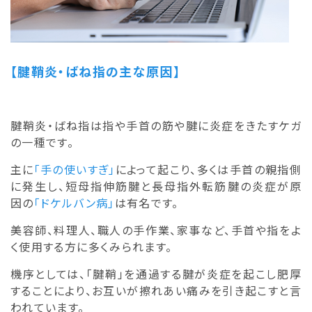
【腱鞘炎・ばね指の主な原因】
腱鞘炎・ばね指は指や手首の筋や腱に炎症をきたすケガ
の一種です。
主に
「手の使いすぎ」
によって起こり、多くは手首の親指側
に発生し、短母指伸筋腱と長母指外転筋腱の炎症が原
因の
「ドケルバン病」
は有名です。
美容師、料理人、職人の手作業、家事など、手首や指をよ
く使用する方に多くみられます。
機序としては、「腱鞘」を通過する腱が炎症を起こし肥厚
することにより、お互いが擦れあい痛みを引き起こすと言
われています。