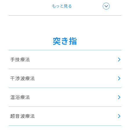
極超短波療法
もっと見る
温浴療法
突き指
超音波療法
手技療法
高周波療法
干渉波療法
温浴療法
超音波療法