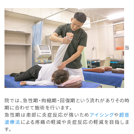
当
院では、急性期・拘縮期・回復期という流れがありその時
期に合わせて施術を行います。
急性期は患部に炎症反応が強いため
アイシング
や
超音
波療法
による疼痛の軽減や炎症反応の軽減を目指しま
す。