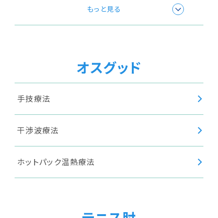
超音波療法
もっと見る
ショックウェーブ(衝撃波療法)
オスグッド
手技療法
干渉波療法
ホットパック温熱療法
テニス肘