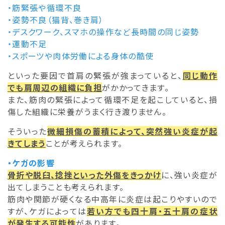
・筋緊張や循環不良
・姿勢不良（猫背、巻き肩）
・デスクワーク、スマホの操作など長時間の同じ姿勢
・運動不足
・スポーツや肉体労働による身体の酷使
といった要因で首肩の緊張が強まっていると、
同じ動作
でも肩周辺の組織に負担
がかかってきます。
また、筋肉の緊張によって循環不足を起こしていると、損
傷した組織に栄養がうまく行き渡りません。
そういった
微細損傷の蓄積によって、突然強い炎症が起
きてしまう
ことが考えられます。
・ケガの影響
骨折や脱臼、捻挫といった外傷をきっかけ
に、強い炎症が
出てしまうことも考えられます。
筋肉や関節が硬くなる中高年に炎症は起こりやすいので
すが、ケガによっては
若い方でも四十肩・五十肩の症状
が発生する可能性
があります。