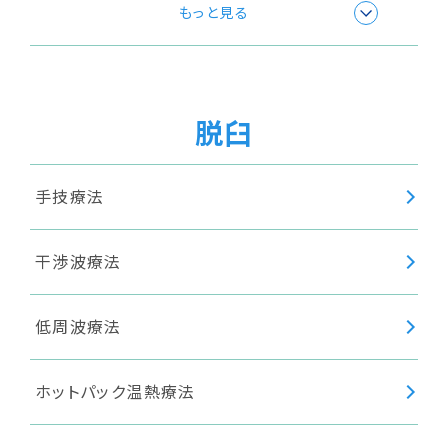
極超短波療法
もっと見る
温浴療法
脱臼
超音波療法
手技療法
ショックウェーブ(衝撃波療法)
干渉波療法
低周波療法
ホットパック温熱療法