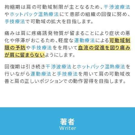
拘縮期は肩の可動域制限が主となるため、
干渉波療法
や
ホットパック温熱療法
にて患部の組織の回復に努め、
手技療法
で可動域の拡大を目指します。
痛みは肩に疼痛誘発物質が留まることにより症状の悪
化や停滞がおこるため、軽度な
運動療法
による
可動域制
限の予防
や
手技療法
をを用いて
血流の促進を図り痛み
が肩に留まらない
ようにします。
回復期は引き続き
干渉波療法
と
ホットパック温熱療法
を
行いながら
運動療法
と
手技療法
を用いて肩の可動域改
善と肩の正しいポジションでの動作習得を目指します。
著者
Writer